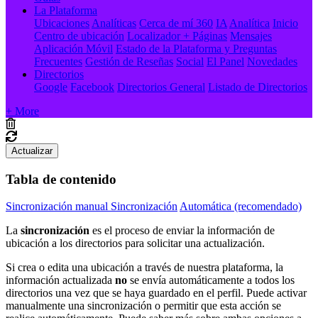
La Plataforma
Ubicaciones
Analíticas
Cerca de mí 360
IA
Analítica
Inicio
Centro de ubicación
Localizador + Páginas
Mensajes
Aplicación Móvil
Estado de la Plataforma y Preguntas
Frecuentes
Gestión de Reseñas
Social
El Panel
Novedades
Directorios
Google
Facebook
Directorios General
Listado de Directorios
+ More
Actualizar
Tabla de contenido
Sincronización manual Sincronización
Automática (recomendado)
La
sincronización
es el proceso de enviar la información de
ubicación a los directorios para solicitar una actualización.
Si crea o edita una ubicación a través de nuestra plataforma, la
información actualizada
no
se envía automáticamente
a todos los
directorios una vez que se haya guardado en el perfil. Puede activar
manualmente una sincronización o permitir que esta acción se