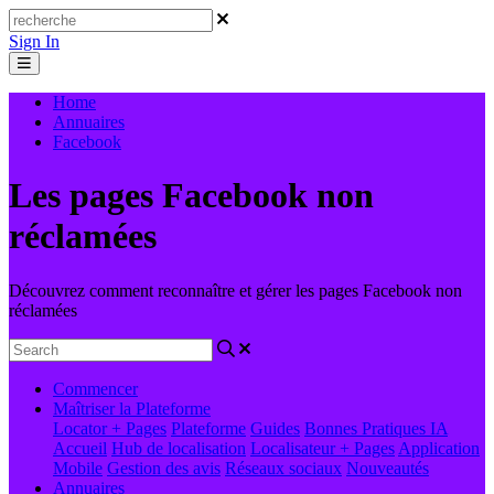
Sign In
Home
Annuaires
Facebook
Les pages Facebook non
réclamées
Découvrez comment reconnaître et gérer les pages Facebook non
réclamées
Commencer
Maîtriser la Plateforme
Locator + Pages
Plateforme
Guides
Bonnes Pratiques
IA
Accueil
Hub de localisation
Localisateur + Pages
Application
Mobile
Gestion des avis
Réseaux sociaux
Nouveautés
Annuaires