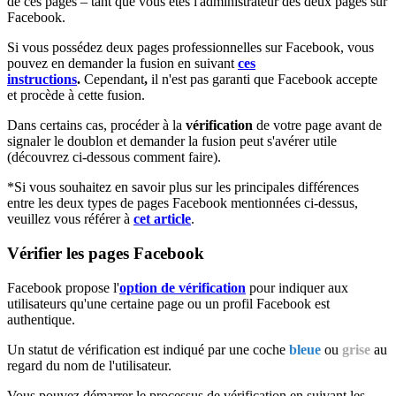
de ces pages – tant que vous êtes l'administrateur des deux pages sur
Facebook.
Si vous possédez deux pages professionnelles sur Facebook, vous
pouvez en demander la fusion en suivant
ces
instructions
.
Cependant
,
il n'est pas garanti que Facebook accepte
et procède à cette fusion.
Dans certains cas, procéder à la
vérification
de votre page avant de
signaler le doublon et demander la fusion peut s'avérer utile
(découvrez ci-dessous comment faire).
*Si vous souhaitez en savoir plus sur les principales différences
entre les deux types de pages Facebook mentionnées ci-dessus,
veuillez vous référer à
cet article
‍.
Vérifier les pages Facebook
Facebook propose l'
option de vérification
pour indiquer aux
utilisateurs qu'une certaine page ou un profil Facebook est
authentique.
Un statut de vérification est indiqué par une coche
bleue
ou
grise
au
regard du nom de l'utilisateur.
Vous pouvez démarrer le processus de vérification en suivant les