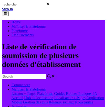
Sign In
Home
Maîtriser la Plateforme
Plateforme
Établissements
Liste de vérification de
soumission de plusieurs
données d'établissement
Commencer
Maîtriser la Plateforme
Locator + Pages
Plateforme
Guides
Bonnes Pratiques
IA
Accueil
Hub de localisation
Localisateur + Pages
Application
Mobile
Gestion des avis
Réseaux sociaux
Nouveautés
Annuaires