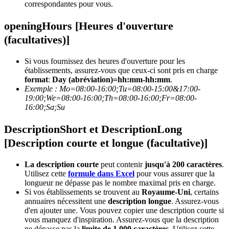
correspondantes pour vous.
openingHours [Heures d'ouverture
(facultatives)]
Si vous fournissez des heures d'ouverture pour les
établissements, assurez-vous que ceux-ci sont pris en charge
format
:
Day
(abréviation)=hh:mm-hh:mm
.
Exemple : Mo
=08:00-16:00;Tu=08:00-15:00&17:00-
19:00;We=08:00-16:00;Th=08:00-16:00;Fr=08:00-
16:00;Sa;Su
DescriptionShort et DescriptionLong
[Description courte et longue (facultative)]
La description courte
peut contenir
jusqu'à 200 caractères
.
Utilisez cette
formule dans Excel
pour vous assurer que la
longueur ne dépasse pas le nombre maximal pris en charge.
Si vos établissements se trouvent au
Royaume-Uni
, certains
annuaires nécessitent une
description longue
. Assurez-vous
d'en ajouter une. Vous pouvez copier une description courte si
vous manquez d'inspiration. Assurez-vous que la description
ne dépasse pas la
limite de 1 000 caractères
. Utilisez cette