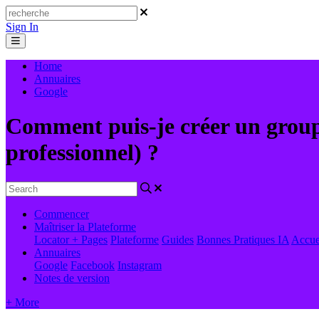
Sign In
Home
Annuaires
Google
Comment puis-je créer un group
professionnel) ?
Commencer
Maîtriser la Plateforme
Locator + Pages
Plateforme
Guides
Bonnes Pratiques
IA
Accue
Annuaires
Google
Facebook
Instagram
Notes de version
+ More