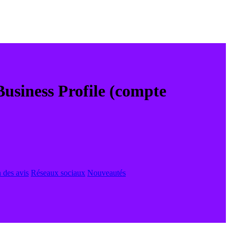
usiness Profile (compte
 des avis
Réseaux sociaux
Nouveautés