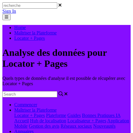
Sign In
Home
Maîtriser la Plateforme
Locator + Pages
Analyse des données pour
Locator + Pages
Quels types de données d'analyse il est possible de récupérer avec
Locator + Pages
Commencer
Maîtriser la Plateforme
Locator + Pages
Plateforme
Guides
Bonnes Pratiques
IA
Accueil
Hub de localisation
Localisateur + Pages
Application
Mobile
Gestion des avis
Réseaux sociaux
Nouveautés
Annuaires