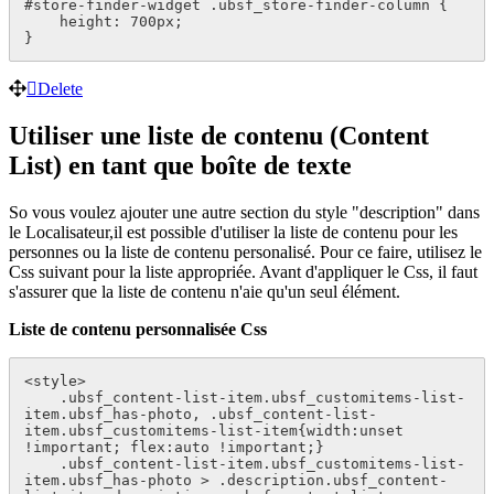
#store-finder-widget .ubsf_store-finder-column {

    height: 700px;

}
Delete
Utiliser une liste de contenu (Content
List) en tant que boîte de texte
So vous voulez ajouter une autre section du style "description" dans
le Localisateur,il est possible d'utiliser la liste de contenu pour les
personnes ou la liste de contenu personalisé. Pour ce faire, utilisez le
Css suivant pour la liste appropriée. Avant d'appliquer le Css, il faut
s'assurer que la liste de contenu n'aie qu'un seul élément.
Liste de contenu personnalisée Css
<style>

    .ubsf_content-list-item.ubsf_customitems-list-
item.ubsf_has-photo, .ubsf_content-list-
item.ubsf_customitems-list-item{width:unset 
!important; flex:auto !important;}

    .ubsf_content-list-item.ubsf_customitems-list-
item.ubsf_has-photo > .description.ubsf_content-