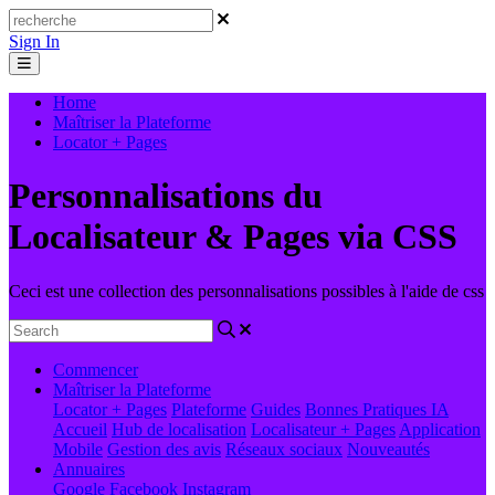
Sign In
Home
Maîtriser la Plateforme
Locator + Pages
Personnalisations du
Localisateur & Pages via CSS
Ceci est une collection des personnalisations possibles à l'aide de css
Commencer
Maîtriser la Plateforme
Locator + Pages
Plateforme
Guides
Bonnes Pratiques
IA
Accueil
Hub de localisation
Localisateur + Pages
Application
Mobile
Gestion des avis
Réseaux sociaux
Nouveautés
Annuaires
Google
Facebook
Instagram