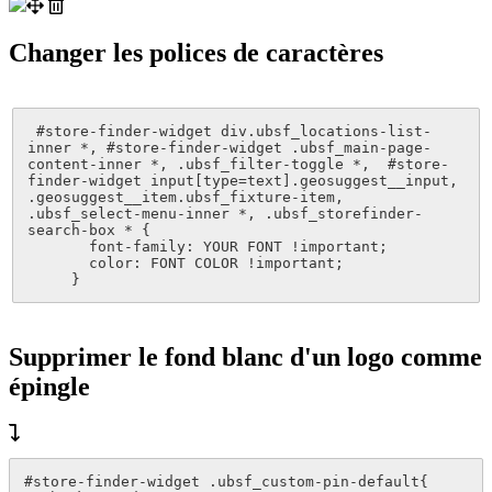
Changer les polices de caractères
 #store-finder-widget div.ubsf_locations-list-
inner *, #store-finder-widget .ubsf_main-page-
content-inner *, .ubsf_filter-toggle *,  #store-
finder-widget input[type=text].geosuggest__input, 
.geosuggest__item.ubsf_fixture-item, 
.ubsf_select-menu-inner *, .ubsf_storefinder-
search-box * {

       font-family: YOUR FONT !important;

       color: FONT COLOR !important;

     }
Supprimer le fond blanc d'un logo comme
épingle
#store-finder-widget .ubsf_custom-pin-default{
