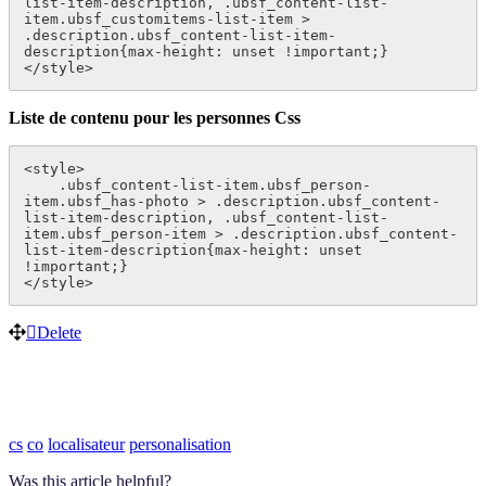
list-item-description, .ubsf_content-list-
item.ubsf_customitems-list-item > 
.description.ubsf_content-list-item-
description{max-height: unset !important;}

</style>
Liste de contenu pour les personnes Css
<style>

    .ubsf_content-list-item.ubsf_person-
item.ubsf_has-photo > .description.ubsf_content-
list-item-description, .ubsf_content-list-
item.ubsf_person-item > .description.ubsf_content-
list-item-description{max-height: unset 
!important;}

</style>
Delete
cs
co
localisateur
personalisation
Was this article helpful?