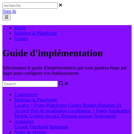
Sign In
Home
Maîtriser la Plateforme
Guides
Guide d'implémentation
Sélectionnez le guide d'implémentation qui vous guidera étape par
étape pour configurer vos établissements
Commencer
Maîtriser la Plateforme
Locator + Pages
Plateforme
Guides
Bonnes Pratiques
IA
Accueil
Hub de localisation
Localisateur + Pages
Application
Mobile
Gestion des avis
Réseaux sociaux
Nouveautés
Annuaires
Google
Facebook
Instagram
Notes de version