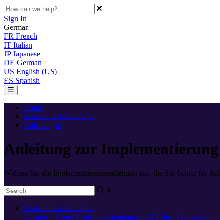
Sign In
German
FR
French
IT
Italian
JP
Japanese
DE
German
US
English (US)
ES
Spanish
Home
Meistern der Plattform
Anleitungen
Anleitung zur Implementierung
Wählen Sie die Implementierungsanleitung aus, die Sie Schritt für Schr
Meistern der Plattform
Locator + Pages
Plattform
Anleitungen
API
Best Practices
In m