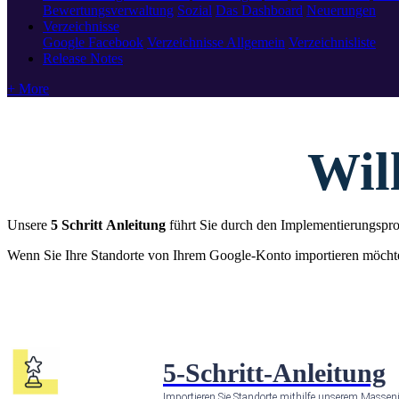
Bewertungsverwaltung
Sozial
Das Dashboard
Neuerungen
Verzeichnisse
Google
Facebook
Verzeichnisse Allgemein
Verzeichnisliste
Release Notes
+ More
Wil
Unsere
5 Schritt
Anleitung
führt Sie durch den Implementierungsproz
Wenn Sie Ihre Standorte von Ihrem Google-Konto importieren möcht
5-Schritt-Anleitung
Importieren Sie Standorte mithilfe unserem Masseni