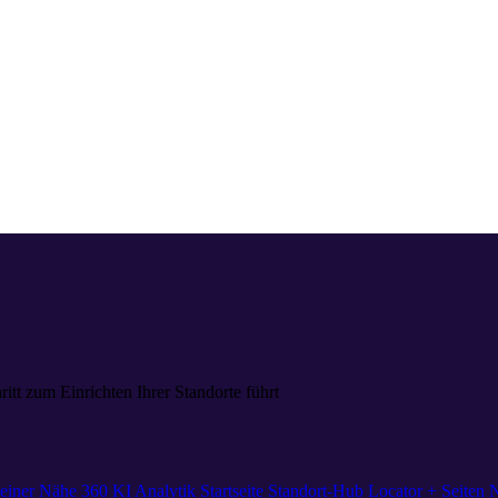
itt zum Einrichten Ihrer Standorte führt
einer Nähe 360
KI
Analytik
Startseite
Standort-Hub
Locator + Seiten
N