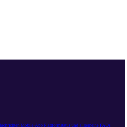
achrichten
Mobile-App
Plattformstatus und allgemeine FAQs