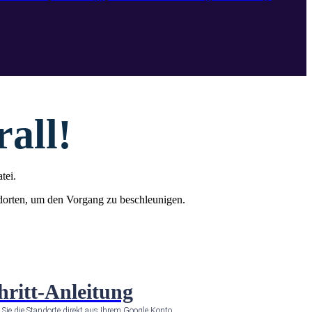
all!
tei.
orten, um den Vorgang zu beschleunigen.
hritt-Anleitung
 Sie die Standorte
 direkt aus Ihrem Google Konto