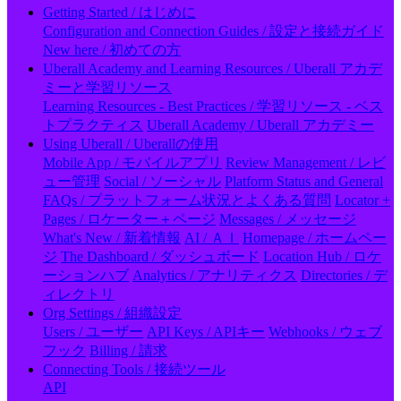
Getting Started / はじめに
Configuration and Connection Guides / 設定と接続ガイド
New here / 初めての方
Uberall Academy and Learning Resources / Uberall アカデ
ミーと学習リソース
Learning Resources - Best Practices / 学習リソース - ベス
トプラクティス
Uberall Academy / Uberall アカデミー
Using Uberall / Uberallの使用
Mobile App / モバイルアプリ
Review Management / レビ
ュー管理
Social / ソーシャル
Platform Status and General
FAQs / プラットフォーム状況とよくある質問
Locator +
Pages / ロケーター＋ページ
Messages / メッセージ
What's New / 新着情報
AI / ＡＩ
Homepage / ホームペー
ジ
The Dashboard / ダッシュボード
Location Hub / ロケ
ーションハブ
Analytics / アナリティクス
Directories / デ
ィレクトリ
Org Settings / 組織設定
Users / ユーザー
API Keys / APIキー
Webhooks / ウェブ
フック
Billing / 請求
Connecting Tools / 接続ツール
API