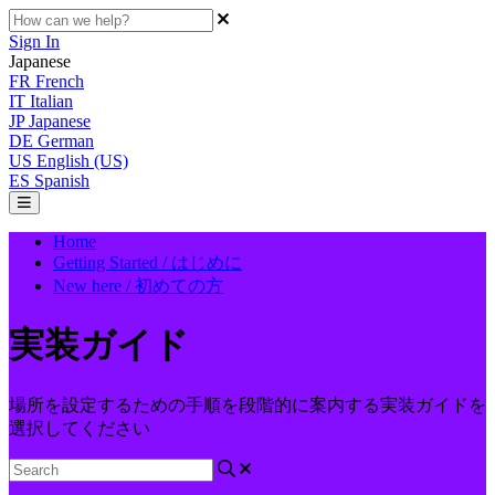
Sign In
Japanese
FR
French
IT
Italian
JP
Japanese
DE
German
US
English (US)
ES
Spanish
Home
Getting Started / はじめに
New here / 初めての方
実装ガイド
場所を設定するための手順を段階的に案内する実装ガイドを
選択してください