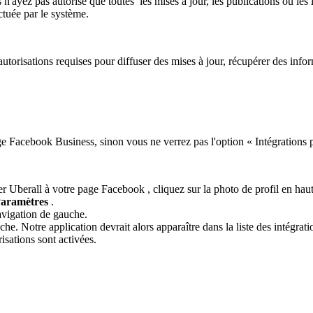
 n'ayez pas autorisé que toutes les mises à jour, les publications ou les 
ctuée par le système.
 autorisations requises pour diffuser des mises à jour, récupérer des inf
e Facebook Business, sinon vous ne verrez pas l'option « Intégrations p
er Uberall à votre
page Facebook
, cliquez sur la photo de profil en haut
aramètres
.
vigation de gauche.
e. Notre application devrait alors apparaître dans la liste des intégrati
risations sont activées.