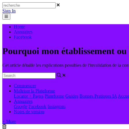
Sign In
Home
Annuaires
Facebook
Pourquoi mon établissement ou 
Cet article détaille les explications possibles de l'invalidation de la 
Commencer
Maîtriser la Plateforme
Locator + Pages
Plateforme
Guides
Bonnes Pratiques
IA
Accue
Annuaires
Google
Facebook
Instagram
Notes de version
+ More