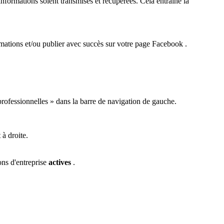
informations soient transmises et récupérées. Cela entraîne la
ormations et/ou publier avec succès sur votre
page Facebook
.
rofessionnelles » dans la barre de navigation de gauche.
 à droite.
ons d'entreprise
actives
.