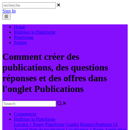
Sign In
Home
Maîtriser la Plateforme
Plateforme
Publier
Comment créer des
publications, des questions
réponses et des offres dans
l'onglet Publications
Commencer
Maîtriser la Plateforme
Locator + Pages
Plateforme
Guides
Bonnes Pratiques
IA
Accueil
Hub de localisation
Localisateur + Pages
Application