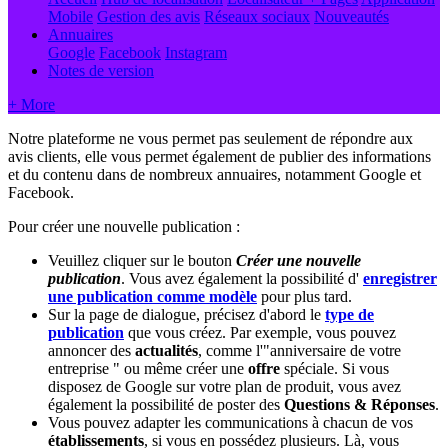
Mobile
Gestion des avis
Réseaux sociaux
Nouveautés
Annuaires
Google
Facebook
Instagram
Notes de version
+ More
Notre plateforme ne vous permet pas seulement de répondre aux
avis clients, elle vous permet également de publier des informations
et du contenu dans de nombreux annuaires, notamment Google et
Facebook.
Pour créer une nouvelle publication :
Veuillez cliquer sur le bouton
Créer une nouvelle
publication
. Vous avez également la possibilité d'
enregistrer
une publication comme modèle
‍ pour plus tard.
Sur la page de dialogue, précisez d'abord le
type de
publication
‍
que vous créez. Par exemple, vous pouvez
annoncer des
actualités
, comme l'"anniversaire de votre
entreprise " ou même créer une
offre
spéciale. Si vous
disposez de Google sur votre plan de produit, vous avez
également la possibilité de poster des
Questions & Réponses
.
Vous pouvez adapter les communications à chacun de vos
établissements
, si vous en possédez plusieurs. Là, vous