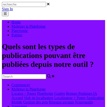
Sign In
Home
Maîtriser la Plateforme
Plateforme
Publier
Quels sont les types de
publications pouvant être
publiées depuis notre outil ?
Commencer
Maîtriser la Plateforme
Locator + Pages
Plateforme
Guides
Bonnes Pratiques
IA
Accueil
Hub de localisation
Localisateur + Pages
Application
Mobile
Gestion des avis
Réseaux sociaux
Nouveautés
Annuaires