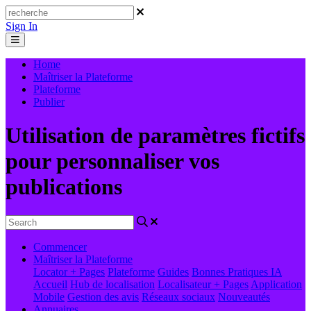
Sign In
Home
Maîtriser la Plateforme
Plateforme
Publier
Utilisation de paramètres fictifs
pour personnaliser vos
publications
Commencer
Maîtriser la Plateforme
Locator + Pages
Plateforme
Guides
Bonnes Pratiques
IA
Accueil
Hub de localisation
Localisateur + Pages
Application
Mobile
Gestion des avis
Réseaux sociaux
Nouveautés
Annuaires