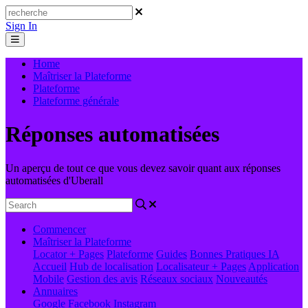
Sign In
Home
Maîtriser la Plateforme
Plateforme
Plateforme générale
Réponses automatisées
Un aperçu de tout ce que vous devez savoir quant aux réponses
automatisées d'Uberall
Commencer
Maîtriser la Plateforme
Locator + Pages
Plateforme
Guides
Bonnes Pratiques
IA
Accueil
Hub de localisation
Localisateur + Pages
Application
Mobile
Gestion des avis
Réseaux sociaux
Nouveautés
Annuaires
Google
Facebook
Instagram