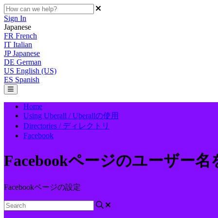
Sign In
Japanese
FR
French
IT
Italian
JP
Japanese
DE
German
US
English (US)
ES
Spanish
Home
Using Uberall / Uberallの使用
Directories / ディレクトリ
Facebook
Facebookページのユーザー
Facebookページの設定