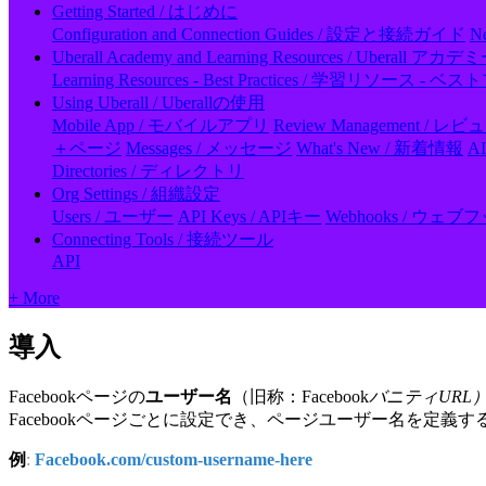
Getting Started / はじめに
Configuration and Connection Guides / 設定と接続ガイド
N
Uberall Academy and Learning Resources / Ubera
Learning Resources - Best Practices / 学習リソース 
Using Uberall / Uberallの使用
Mobile App / モバイルアプリ
Review Management / 
＋ページ
Messages / メッセージ
What's New / 新着情報
A
Directories / ディレクトリ
Org Settings / 組織設定
Users / ユーザー
API Keys / APIキー
Webhooks / ウェブ
Connecting Tools / 接続ツール
API
+ More
導入
Facebookページの
ユーザー名
（旧称：Facebook
バニティURL
Facebookページごとに設定でき、ページユーザー名を定
例
:
Facebook.com/custom-username-here