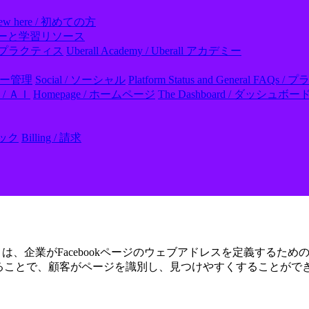
ew here / 初めての方
ll アカデミーと学習リソース
- ベストプラクティス
Uberall Academy / Uberall アカデミー
レビュー管理
Social / ソーシャル
Platform Status and General
I / ＡＩ
Homepage / ホームページ
The Dashboard / ダッシュボー
フック
Billing / 請求
）
は、企業がFacebookページのウェブアドレスを定義するた
義することで、顧客がページを識別し、見つけやすくすることがで