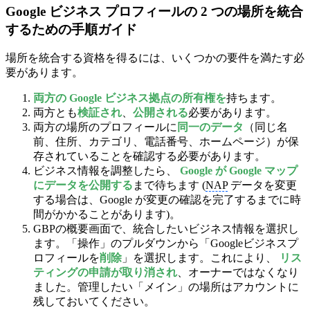
Google ビジネス プロフィールの 2 つの場所を統合
するための手順ガイド
場所を統合する資格を得るには、いくつかの要件を満たす必
要があります。
両方の Google ビジネス拠点の所有権を
持ちます。
両方とも
検証され
、
公開される
必要があります。
両方の場所のプロフィールに
同一のデータ
（同じ名
前、住所、カテゴリ、電話番号、ホームページ）が保
存されていることを確認する必要があります。
ビジネス情報を調整したら、
Google が Google マップ
にデータを公開する
まで待ちます (
NAP
データを変更
する場合は、Google が変更の確認を完了するまでに時
間がかかることがあります)。
GBPの概要画面で、統合したいビジネス情報を選択し
ます。「操作」のプルダウンから「Googleビジネスプ
ロフィールを
削除
」を選択します。これにより、
リス
ティングの申請が取り消され
、オーナーではなくなり
ました。管理したい「メイン」の場所はアカウントに
残しておいてください。