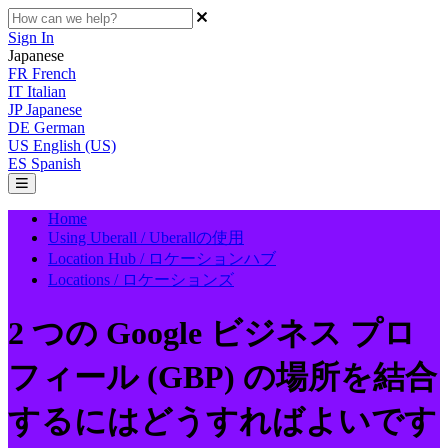
Sign In
Japanese
FR
French
IT
Italian
JP
Japanese
DE
German
US
English (US)
ES
Spanish
Home
Using Uberall / Uberallの使用
Location Hub / ロケーションハブ
Locations / ロケーションズ
2 つの Google ビジネス プロ
フィール (GBP) の場所を結合
するにはどうすればよいです