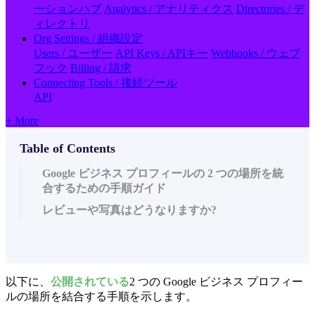
ーションハブ
Analytics / アナリティクス
Directories / デ
ィレクトリ
Org Settings / 組織設定
Users / ユーザー
API Keys / APIキー
Webhooks / ウェブ
フック
Billing / 請求
Connecting Tools / 接続ツール
API
+ More
Table of Contents
Google ビジネス プロフィールの 2 つの場所を統
合するための手順ガイド
レビューや写真はどうなりますか?
以下に、
公開されている
2 つの Google ビジネス プロフィー
ルの場所を結合する手順を示します。