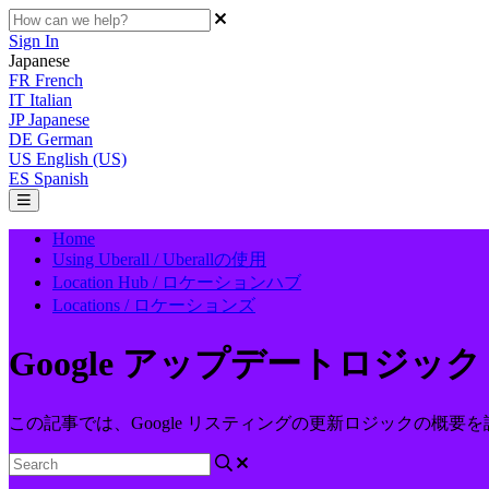
Sign In
Japanese
FR
French
IT
Italian
JP
Japanese
DE
German
US
English (US)
ES
Spanish
Home
Using Uberall / Uberallの使用
Location Hub / ロケーションハブ
Locations / ロケーションズ
Google アップデートロジック
この記事では、Google リスティングの更新ロジックの概要