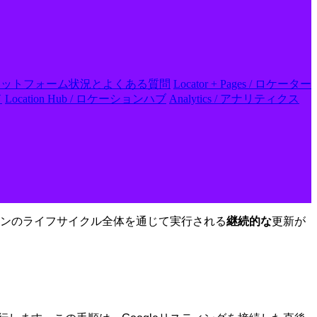
 FAQs / プラットフォーム状況とよくある質問
Locator + Pages / ロケーター
ド
Location Hub / ロケーションハブ
Analytics / アナリティクス
ンのライフサイクル全体を通じて実行される
継続的な
更新が