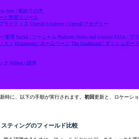
ew here / 初めての方
ll アカデミーと学習リソース
- ベストプラクティス
Uberall Academy / Uberall アカデミー
レビュー管理
Social / ソーシャル
Platform Status and General
I / ＡＩ
Homepage / ホームページ
The Dashboard / ダッシュボー
フック
Billing / 請求
グの更新時に、以下の手順が実行されます。
初回
更新と、ロケーショ
eリスティングのフィールド比較