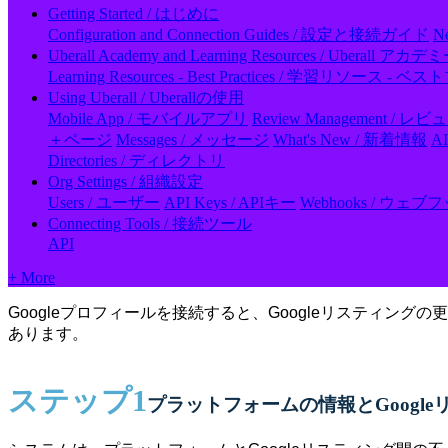
Getting Started / はじめに
Configuration and Connection Guides / 設定と接続ガイド
N
Uberall Academy and Learning Resources / Ubera
Learning Resources - Best Practices / 学習リソース 
Using Uberall / Uberallの使用
Mobile App / モバイルアプリ
Review Management / 
＋ページ
Messages / メッセージ
What's New / 新着情報
A
Directories / ディレクトリ
Org Settings / 組織設定
Users / ユーザー
API Keys / APIキー
Webhooks / ウェブ
Connecting Tools / 接続ツール
API
+ More
Googleプロフィールを接続すると、Googleリスティン
あります。
ステップ
1
プラットフォームの情報とGoogl