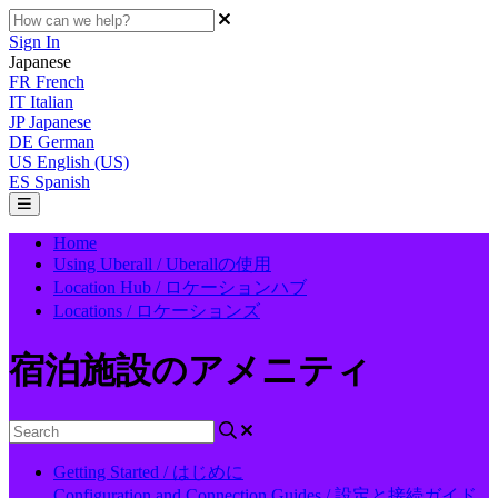
Sign In
Japanese
FR
French
IT
Italian
JP
Japanese
DE
German
US
English (US)
ES
Spanish
Home
Using Uberall / Uberallの使用
Location Hub / ロケーションハブ
Locations / ロケーションズ
宿泊施設のアメニティ
Getting Started / はじめに
Configuration and Connection Guides / 設定と接続ガイド