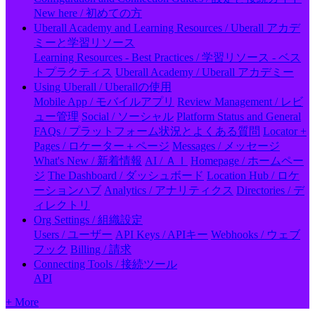
New here / 初めての方
Uberall Academy and Learning Resources / Uberall アカデ
ミーと学習リソース
Learning Resources - Best Practices / 学習リソース - ベス
トプラクティス
Uberall Academy / Uberall アカデミー
Using Uberall / Uberallの使用
Mobile App / モバイルアプリ
Review Management / レビ
ュー管理
Social / ソーシャル
Platform Status and General
FAQs / プラットフォーム状況とよくある質問
Locator +
Pages / ロケーター＋ページ
Messages / メッセージ
What's New / 新着情報
AI / ＡＩ
Homepage / ホームペー
ジ
The Dashboard / ダッシュボード
Location Hub / ロケ
ーションハブ
Analytics / アナリティクス
Directories / デ
ィレクトリ
Org Settings / 組織設定
Users / ユーザー
API Keys / APIキー
Webhooks / ウェブ
フック
Billing / 請求
Connecting Tools / 接続ツール
API
+ More