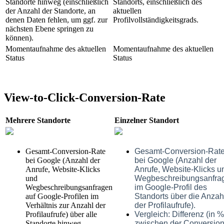
Standorte hinweg (einschließlich
Standorts, einschließlich des
der Anzahl der Standorte, an
aktuellen
denen Daten fehlen, um ggf. zur
Profilvollständigkeitsgrads.
nächsten Ebene springen zu
können).
Momentaufnahme des aktuellen
Momentaufnahme des aktuellen
Status
Status
View-to-Click-Conversion-Rate
Mehrere Standorte
Einzelner Standort
Gesamt-Conversion-Rate
Gesamt-Conversion-Rat
bei Google (Anzahl der
bei Google (Anzahl der
Anrufe, Website-Klicks
Anrufe, Website-Klicks u
und
Wegbeschreibungsanfra
Wegbeschreibungsanfragen
im Google-Profil des
auf Google-Profilen im
Standorts über die Anzah
Verhältnis zur Anzahl der
der Profilaufrufe).
Profilaufrufe) über alle
Vergleich: Differenz (in %
Standorte hinweg.
zwischen der Conversio