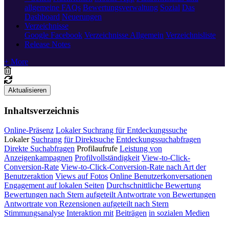
allgemeine FAQs
Bewertungsverwaltung
Sozial
Das
Dashboard
Neuerungen
Verzeichnisse
Google
Facebook
Verzeichnisse Allgemein
Verzeichnisliste
Release Notes
+ More
Aktualisieren
Inhaltsverzeichnis
Online-Präsenz
Lokaler Suchrang für Entdeckungssuche
Lokaler
Suchrang
für Direktsuche
Entdeckungssuchabfragen
Direkte Suchabfragen
Profilaufrufe
Leistung von
Anzeigenkampagnen
Profilvollständigkeit
View-to-Click-
Conversion-Rate
View-to-Click-Conversion-Rate nach Art der
Benutzeraktion
Views auf Fotos
Online Benutzerkonversationen
Engagement auf lokalen Seiten
Durchschnittliche Bewertung
Bewertungen nach Stern aufgeteilt Antwortrate von Bewertungen
Antwortrate von Rezensionen aufgeteilt nach Stern
Stimmungsanalyse
Interaktion mit
Beiträgen
in sozialen Medien