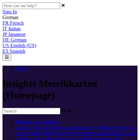
Sign In
German
FR
French
IT
Italian
JP
Japanese
DE
German
US
English (US)
ES
Spanish
Home
Insights Metrikkarten
(Homepage)
Meistern der Plattform
Locator + Pages
Plattform
Anleitungen
API
Best Practices
In
meiner Nähe 360
KI
Analytik
Startseite
Standort-Hub
Locator
+ Seiten
Nachrichten
Mobile-App
Plattformstatus und