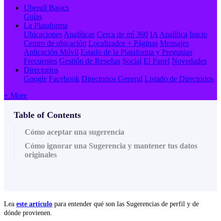
Uberall Basics
Guías
La Plataforma
Ubicaciones
Analíticas
Cerca de mí 360
IA
Analítica
Inicio
Centro de ubicación
Localizador + Páginas
Mensajes
Aplicación Móvil
Estado de la Plataforma y Preguntas
Frecuentes
Gestión de Reseñas
Social
El Panel
Novedades
Directorios
Google
Facebook
Directorios General
Listado de Directorios
+ More
Table of Contents
Cómo aceptar una sugerencia
Cómo ignorar una Sugerencia y mantener tus datos
originales
Lea
este artículo
para entender qué son las Sugerencias de perfil y de
dónde provienen.