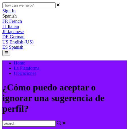
Sign In
Spanish
FR
French
IT
Italian
JP
Japanese
DE
German
US
English (US)
ES
Spanish
Home
La Plataforma
Ubicaciones
¿Cómo puedo aceptar o
ignorar una sugerencia de
perfil?