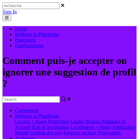
Sign In
Home
Maîtriser la Plateforme
Plateforme
Établissements
Comment puis-je accepter ou
ignorer une suggestion de profil
?
Commencer
Maîtriser la Plateforme
Locator + Pages
Plateforme
Guides
Bonnes Pratiques
IA
Accueil
Hub de localisation
Localisateur + Pages
Application
Mobile
Gestion des avis
Réseaux sociaux
Nouveautés
Annuaires