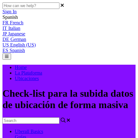
Sign In
Spanish
FR
French
IT
Italian
JP
Japanese
DE
German
US
English (US)
ES
Spanish
Home
La Plataforma
Ubicaciones
Check-list para la subida datos
de ubicación de forma masiva
Uberall Basics
Guías