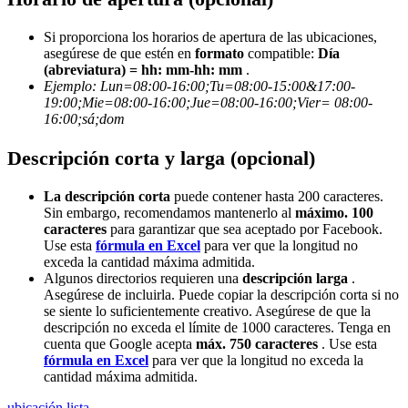
Si proporciona los horarios de apertura de las ubicaciones,
asegúrese de que estén en
formato
compatible:
Día
(abreviatura) = hh: mm-hh: mm
.
Ejemplo:
Lun=08:00-16:00;Tu=08:00-15:00&17:00-
19:00;Mie=08:00-16:00;Jue=08:00-16:00;Vier= 08:00-
16:00;sá;dom
Descripción corta y larga (opcional)
La descripción corta
puede contener hasta 200 caracteres.
Sin embargo, recomendamos mantenerlo al
máximo. 100
caracteres
para garantizar que sea aceptado por Facebook.
Use esta
fórmula en Excel
para ver que la longitud no
exceda la cantidad máxima admitida.
Algunos directorios requieren una
descripción larga
.
Asegúrese de incluirla. Puede copiar la descripción corta si no
se siente lo suficientemente creativo. Asegúrese de que la
descripción no exceda el límite de 1000 caracteres. Tenga en
cuenta que Google acepta
máx. 750 caracteres
. Use esta
fórmula en Excel
para ver que la longitud no exceda la
cantidad máxima admitida.
ubicación
lista