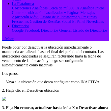
La Plataforma
Ubicaciones
Analíticas
Cerca de mí 360
IA
Analítica
Inicio
Centro de ubicación
Localizador + Páginas
Mensajes
Aplicación Móvil
Estado de la Plataforma y Preguntas
Frecuentes
Gestión de Reseñas
Social
El Panel
Novedades
Directorios
Google
Facebook
Directorios General
Listado de Directorios
+ More
Puede optar por desactivar la ubicación inmediatamente o
mantenerla actualizada hasta el final del período del contrato. Las
ubicaciones canceladas se seguirán facturando hasta la fecha de
vencimiento de la ubicación y luego se configurarán
automáticamente como inactivas.
Los pasos:
1. Vaya a la ubicación que desea configurar como INACTIVA
2. Haga clic en Desactivar ubicación
3. Elija
No renovar, actualizar hasta
fecha X o
Desactivar ahora