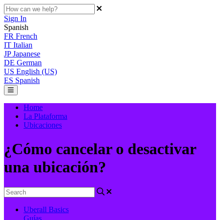
Sign In
Spanish
FR
French
IT
Italian
JP
Japanese
DE
German
US
English (US)
ES
Spanish
Home
La Plataforma
Ubicaciones
¿Cómo cancelar o desactivar
una ubicación?
Uberall Basics
Guías