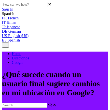
Sign In
Spanish
FR
French
IT
Italian
JP
Japanese
DE
German
US
English (US)
ES
Spanish
Home
Directorios
Google
¿Qué sucede cuando un
usuario final sugiere cambios
en mi ubicación en Google?