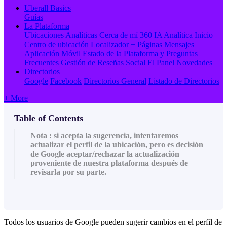
Uberall Basics
Guías
La Plataforma
Ubicaciones
Analíticas
Cerca de mí 360
IA
Analítica
Inicio
Centro de ubicación
Localizador + Páginas
Mensajes
Aplicación Móvil
Estado de la Plataforma y Preguntas
Frecuentes
Gestión de Reseñas
Social
El Panel
Novedades
Directorios
Google
Facebook
Directorios General
Listado de Directorios
+ More
Table of Contents
Nota : si acepta la sugerencia, intentaremos
actualizar el perfil de la ubicación, pero es decisión
de Google aceptar/rechazar la actualización
proveniente de nuestra plataforma después de
revisarla por su parte.
Todos los usuarios de Google pueden sugerir cambios en el perfil de