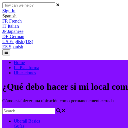
Sign In
Spanish
FR
French
IT
Italian
JP
Japanese
DE
German
US
English (US)
ES
Spanish
Home
La Plataforma
Ubicaciones
¿Qué debo hacer si mi local co
Cómo establecer una ubicación como permanenement cerrada.
Uberall Basics
Guías