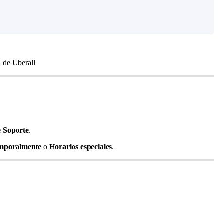
 de Uberall.
e Soporte
.
mporalmente
o
Horarios especiales
.