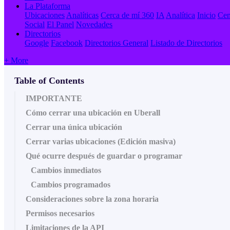
La Plataforma
Ubicaciones
Analíticas
Cerca de mí 360
IA
Analítica
Inicio
Cen
Social
El Panel
Novedades
Directorios
Google
Facebook
Directorios General
Listado de Directorios
+ More
Table of Contents
IMPORTANTE
Cómo cerrar una ubicación en Uberall
Cerrar una única ubicación
Cerrar varias ubicaciones (Edición masiva)
Qué ocurre después de guardar o programar
Cambios inmediatos
Cambios programados
Consideraciones sobre la zona horaria
Permisos necesarios
Limitaciones de la API