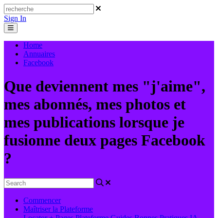
Sign In
Home
Annuaires
Facebook
Que deviennent mes "j'aime",
mes abonnés, mes photos et
mes publications lorsque je
fusionne deux pages Facebook
?
Commencer
Maîtriser la Plateforme
Locator + Pages
Plateforme
Guides
Bonnes Pratiques
IA