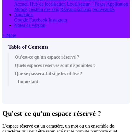
Accueil
Hub de localisation
Localisateur + Pages
Application
Mobile
Gestion des avis
Réseaux sociaux
Nouveautés
Annuaires
Google
Facebook
Instagram
Notes de version
+ More
Table of Contents
Qu'est-ce qu'un espace réservé ?
Quels espaces réservés sont disponibles ?
Que se passera-t-il si je les utilise ?
Important
Qu'est-ce qu'un espace réservé ?
L'espace réservé est un caractère, un mot ou un ensemble de
caractères qui peut être remplacé par le nom de n'importe quel