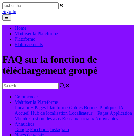
Sign In
Home
Maîtriser la Plateforme
Plateforme
Établissements
FAQ sur la fonction de
téléchargement groupé
Commencer
Maîtriser la Plateforme
Locator + Pages
Plateforme
Guides
Bonnes Pratiques
IA
Accueil
Hub de localisation
Localisateur + Pages
Application
Mobile
Gestion des avis
Réseaux sociaux
Nouveautés
Annuaires
Google
Facebook
Instagram
Notes de version