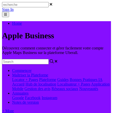
Sign In
Home
Apple Business
Découvrez comment connecter et gérer facilement votre compte
Apple Maps Business sur la plateforme Uberall.
Commencer
Maîtriser la Plateforme
Locator + Pages
Plateforme
Guides
Bonnes Pratiques
IA
Accueil
Hub de localisation
Localisateur + Pages
Application
Mobile
Gestion des avis
Réseaux sociaux
Nouveautés
Annuaires
Google
Facebook
Instagram
Notes de version
+ More