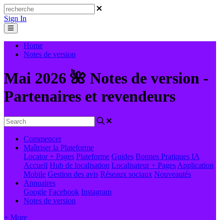
Sign In
Home
Notes de version
Mai 2026 🌺 Notes de version -
Partenaires et revendeurs
Commencer
Maîtriser la Plateforme
Locator + Pages
Plateforme
Guides
Bonnes Pratiques
IA
Accueil
Hub de localisation
Localisateur + Pages
Application
Mobile
Gestion des avis
Réseaux sociaux
Nouveautés
Annuaires
Google
Facebook
Instagram
Notes de version
+ More