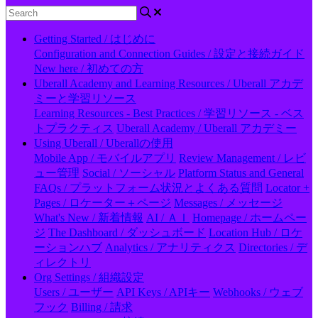
Getting Started / はじめに
Configuration and Connection Guides / 設定と接続ガイド
New here / 初めての方
Uberall Academy and Learning Resources / Uberall アカデ
ミーと学習リソース
Learning Resources - Best Practices / 学習リソース - ベス
トプラクティス
Uberall Academy / Uberall アカデミー
Using Uberall / Uberallの使用
Mobile App / モバイルアプリ
Review Management / レビ
ュー管理
Social / ソーシャル
Platform Status and General
FAQs / プラットフォーム状況とよくある質問
Locator +
Pages / ロケーター＋ページ
Messages / メッセージ
What's New / 新着情報
AI / ＡＩ
Homepage / ホームペー
ジ
The Dashboard / ダッシュボード
Location Hub / ロケ
ーションハブ
Analytics / アナリティクス
Directories / デ
ィレクトリ
Org Settings / 組織設定
Users / ユーザー
API Keys / APIキー
Webhooks / ウェブ
フック
Billing / 請求