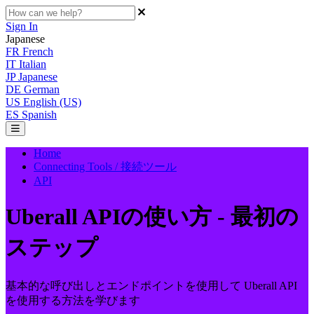
Sign In
Japanese
FR
French
IT
Italian
JP
Japanese
DE
German
US
English (US)
ES
Spanish
Home
Connecting Tools / 接続ツール
API
Uberall APIの使い方 - 最初の
ステップ
基本的な呼び出しとエンドポイントを使用して Uberall API
を使用する方法を学びます