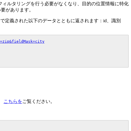
フィルタリングを行う必要がなくなり、目的の位置情報に特化
必要があります。
ータで定義された以下のデータとともに返されます：id、識別
=zip&fieldMask=city
、
こちらを
ご覧ください。