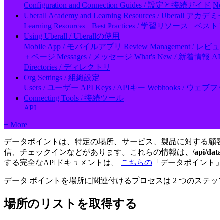
Configuration and Connection Guides / 設定と接続ガイド
N
Uberall Academy and Learning Resources / Ubera
Learning Resources - Best Practices / 学習リソース 
Using Uberall / Uberallの使用
Mobile App / モバイルアプリ
Review Management / 
＋ページ
Messages / メッセージ
What's New / 新着情報
A
Directories / ディレクトリ
Org Settings / 組織設定
Users / ユーザー
API Keys / APIキー
Webhooks / ウェブ
Connecting Tools / 接続ツール
API
+ More
データポイントは、特定の場所、サービス、製品に対する顧
信、チェックインなどがあります。これらの情報は
、/api/data
する完全なAPIドキュメントは、
こちらの
「データポイント
データ ポイントを場所に関連付けるプロセスは 2 つのステ
場所のリストを取得する