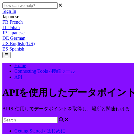
Sign In
Japanese
FR
French
IT
Italian
JP
Japanese
DE
German
US
English (US)
ES
Spanish
Home
Connecting Tools / 接続ツール
API
APIを使用したデータポイン
APIを使用してデータポイントを取得し、場所と関連付ける
Getting Started / はじめに