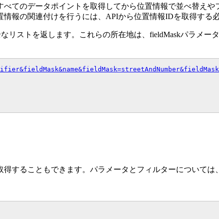
すべてのデータポイントを取得してから位置情報で並べ替えや
情報の関連付けを行うには、APIから位置情報IDを取得する
リストを返します。これらの所在地は、fieldMaskパラメ
ifier&fieldMask&name&fieldMask=streetAndNumber&fieldMask
取得することもできます。パラメータとフィルターについては