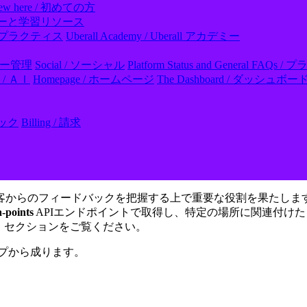
ew here / 初めての方
ll アカデミーと学習リソース
- ベストプラクティス
Uberall Academy / Uberall アカデミー
レビュー管理
Social / ソーシャル
Platform Status and General
I / ＡＩ
Homepage / ホームページ
The Dashboard / ダッシュボー
フック
Billing / 請求
客からのフィードバックを把握する上で重要な役割を果たしま
-points
APIエンドポイントで取得し、特定の場所に関連付け
」セクションをご覧ください。
ップから成ります。