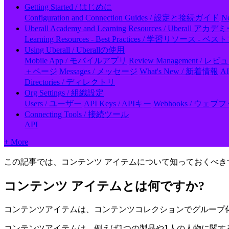
Getting Started / はじめに
Configuration and Connection Guides / 設定と接続ガイド
N
Uberall Academy and Learning Resources / Ubera
Learning Resources - Best Practices / 学習リソース 
Using Uberall / Uberallの使用
Mobile App / モバイルアプリ
Review Management / 
＋ページ
Messages / メッセージ
What's New / 新着情報
A
Directories / ディレクトリ
Org Settings / 組織設定
Users / ユーザー
API Keys / APIキー
Webhooks / ウェブ
Connecting Tools / 接続ツール
API
+ More
この記事では、コンテンツ アイテムについて知っておくべき
コンテンツ アイテムとは何ですか?
コンテンツアイテムは、コンテンツコレクションでグループ
コンテンツアイテムは、例えば1つの製品や1人の人物に関