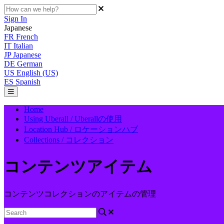
Sign In
Japanese
FR
French
IT
Italian
JP
Japanese
DE
German
US
English (US)
ES
Spanish
Home
Using Uberall / Uberallの使用
Location Hub / ロケーションハブ
Collections / コレクション
コンテンツアイテム
コンテンツコレクションのアイテムの管理