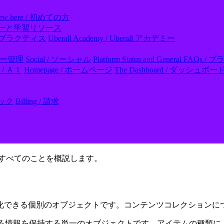
ew here / 初めての方
ll アカデミーと学習リソース
- ベストプラクティス
Uberall Academy / Uberall アカデミー
レビュー管理
Social / ソーシャル
Platform Status and General
I / ＡＩ
Homepage / ホームページ
The Dashboard / ダッシュボー
フック
Billing / 請求
すべてのことを概説します。
化できる個別のオブジェクトです。コンテンツコレクションに
する情報を保持する単一のオブジェクトです。アイテムの種類に