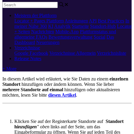
Meistern der Plattform
Locator + Pages
Plattform
Anleitungen
API
Best Practices
In
meiner Nähe 360
KI
Analytik
Startseite
Standort-Hub
Locator
+ Seiten
Nachrichten
Mobile-App
Plattformstatus und
allgemeine FAQs
Bewertungsverwaltung
Sozial
Das
Dashboard
Neuerungen
Verzeichnisse
Google
Facebook
Verzeichnisse Allgemein
Verzeichnisliste
Release Notes
+ More
In diesem Artikel wird erläutert, wie Sie Daten zu einem
einzelnen
Standort
hinzufügen oder ändern können. Wenn Sie lieber
mehrere Standorte auf einmal
hinzufügen oder aktualisieren
möchten, lesen Sie bitte
diesen Artikel
‍.
Klicken Sie auf der Registerkarte Standorte
auf
Standort
hi
nzufügen
" oben
links auf der Seite, um das
Eingabeformular zu öffnen. Wenn Sie auf jeden Teil des