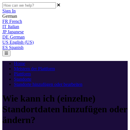
Sign In
German
FR
French
IT
Italian
JP
Japanese
DE
German
US
English (US)
ES
Spanish
Home
Meistern der Plattform
Plattform
Standorte
Standorte hinzufügen oder bearbeiten
Wie kann ich (einzelne)
Standortdaten hinzufügen oder
ändern?