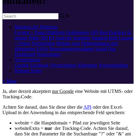
enthalten?
Meistern der Plattform
Locator + Pages
Plattform
Anleitungen
API
Best Practices
In
meiner Nähe 360
KI
Analytik
Startseite
Standort-Hub
Locator
+ Seiten
Nachrichten
Mobile-App
Plattformstatus und
allgemeine FAQs
Bewertungsverwaltung
Sozial
Das
Dashboard
Neuerungen
Verzeichnisse
Google
Facebook
Verzeichnisse Allgemein
Verzeichnisliste
Release Notes
+ More
Ja, aber derzeit akzeptiert
nur Google
eine Website mit UTMS- oder
Tracking-Code.
Achten Sie darauf, dass Sie diese über die
API
oder den Excel-
Upload in der Anwendung in das entsprechende Feld speichern:
website = die Hauptdomain + Pfad zur jeweiligen Seite
websiteExtra =
nur
der Tracking-Code. Achten Sie darauf,
dass Sie den Parameter für die Suchanfrage "?" oder "&" am