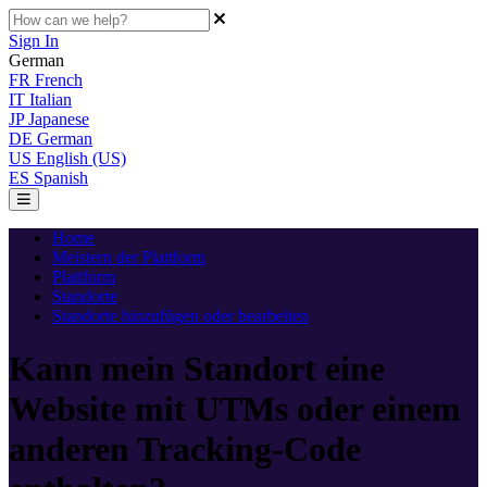
Sign In
German
FR
French
IT
Italian
JP
Japanese
DE
German
US
English (US)
ES
Spanish
Home
Meistern der Plattform
Plattform
Standorte
Standorte hinzufügen oder bearbeiten
Kann mein Standort eine
Website mit UTMs oder einem
anderen Tracking-Code