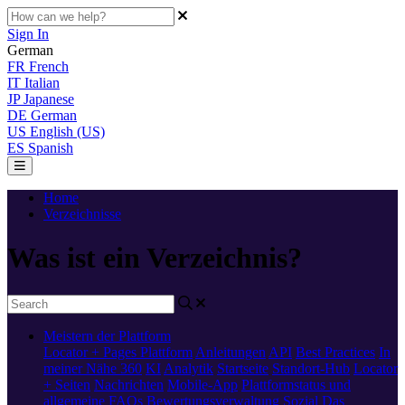
Sign In
German
FR
French
IT
Italian
JP
Japanese
DE
German
US
English (US)
ES
Spanish
Home
Verzeichnisse
Was ist ein Verzeichnis?
Meistern der Plattform
Locator + Pages
Plattform
Anleitungen
API
Best Practices
In
meiner Nähe 360
KI
Analytik
Startseite
Standort-Hub
Locator
+ Seiten
Nachrichten
Mobile-App
Plattformstatus und
allgemeine FAQs
Bewertungsverwaltung
Sozial
Das