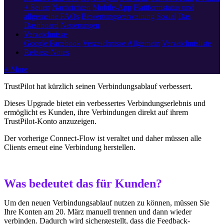
+ Seiten
Nachrichten
Mobile-App
Plattformstatus und
allgemeine FAQs
Bewertungsverwaltung
Sozial
Das
Dashboard
Neuerungen
Verzeichnisse
Google
Facebook
Verzeichnisse Allgemein
Verzeichnisliste
Release Notes
+ More
TrustPilot hat kürzlich seinen Verbindungsablauf verbessert.
Dieses Upgrade bietet ein verbessertes Verbindungserlebnis und
ermöglicht es Kunden, ihre Verbindungen direkt auf ihrem
TrustPilot-Konto anzuzeigen.
Der vorherige Connect-Flow ist veraltet und daher müssen alle
Clients erneut eine Verbindung herstellen.
Was bedeutet das für Kunden?
Um den neuen Verbindungsablauf nutzen zu können, müssen Sie
Ihre Konten am 20. März manuell trennen und dann wieder
verbinden. Dadurch wird sichergestellt, dass die Feedback-