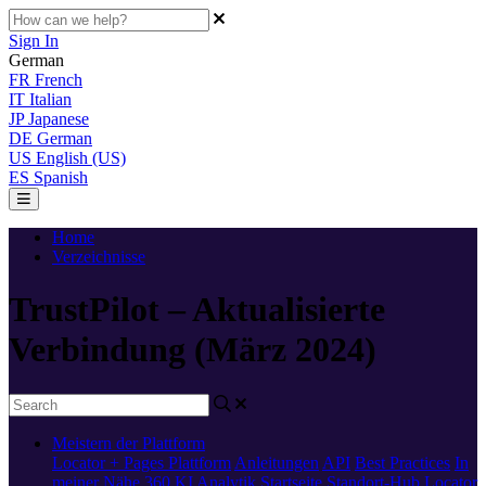
Sign In
German
FR
French
IT
Italian
JP
Japanese
DE
German
US
English (US)
ES
Spanish
Home
Verzeichnisse
TrustPilot – Aktualisierte
Verbindung (März 2024)
Meistern der Plattform
Locator + Pages
Plattform
Anleitungen
API
Best Practices
In
meiner Nähe 360
KI
Analytik
Startseite
Standort-Hub
Locator