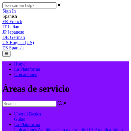
Sign In
Spanish
FR
French
IT
Italian
JP
Japanese
DE
German
US
English (US)
ES
Spanish
Home
La Plataforma
Ubicaciones
Áreas de servicio
Uberall Basics
Guías
La Plataforma
Ubicaciones
Analíticas
Cerca de mí 360
IA
Analítica
Inicio