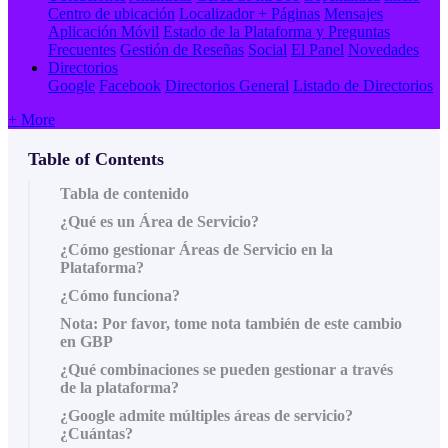
Centro de ubicación
Localizador + Páginas
Mensajes
Aplicación Móvil
Estado de la Plataforma y Preguntas
Frecuentes
Gestión de Reseñas
Social
El Panel
Novedades
Directorios
Google
Facebook
Directorios General
Listado de Directorios
+ More
Table of Contents
Tabla de contenido
¿Qué es un Área de Servicio?
¿Cómo gestionar Áreas de Servicio en la
Plataforma?
¿Cómo funciona?
Nota: Por favor, tome nota también de este cambio
en GBP
¿Qué combinaciones se pueden gestionar a través
de la plataforma?
¿Google admite múltiples áreas de servicio?
¿Cuántas?