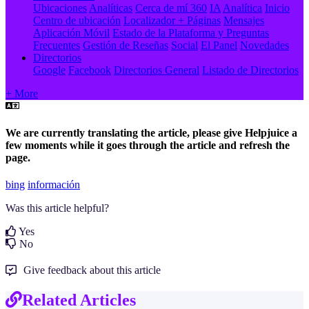
Ubicaciones
Analíticas
Cerca de mí 360
IA
Analítica
Inicio
Centro de ubicación
Localizador + Páginas
Mensajes
Aplicación Móvil
Estado de la Plataforma y Preguntas
Frecuentes
Gestión de Reseñas
Social
El Panel
Novedades
Directorios
Google
Facebook
Directorios General
Listado de Directorios
+ More
We are currently translating the article, please give Helpjuice a
few moments while it goes through the article and refresh the
page.
bing
información
Was this article helpful?
Yes
No
Give feedback about this article
Related Articles