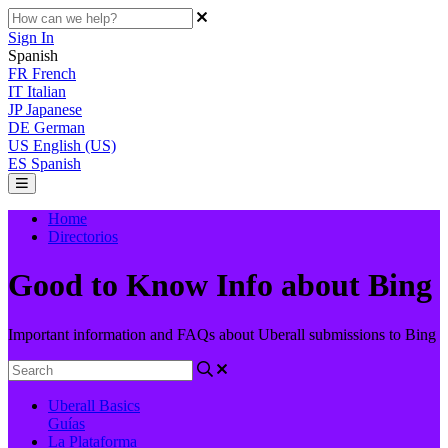
Sign In
Spanish
FR
French
IT
Italian
JP
Japanese
DE
German
US
English (US)
ES
Spanish
Home
Directorios
Good to Know Info about Bing
Important information and FAQs about Uberall submissions to Bing
Uberall Basics
Guías
La Plataforma