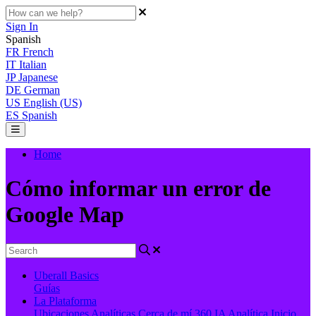
Sign In
Spanish
FR
French
IT
Italian
JP
Japanese
DE
German
US
English (US)
ES
Spanish
Home
Cómo informar un error de
Google Map
Uberall Basics
Guías
La Plataforma
Ubicaciones
Analíticas
Cerca de mí 360
IA
Analítica
Inicio