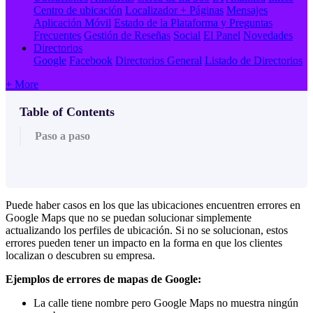
Centro de ubicación
Localizador + Páginas
Mensajes
Aplicación Móvil
Estado de la Plataforma y Preguntas
Frecuentes
Gestión de Reseñas
Social
El Panel
Novedades
Directorios
Google
Facebook
Directorios General
Listado de Directorios
+ More
Table of Contents
Paso a paso
Puede haber casos en los que las ubicaciones encuentren errores en
Google Maps que no se puedan solucionar simplemente
actualizando los perfiles de ubicación. Si no se solucionan, estos
errores pueden tener un impacto en la forma en que los clientes
localizan o descubren su empresa.
Ejemplos de errores de mapas de Google:
La calle tiene nombre pero Google Maps no muestra ningún