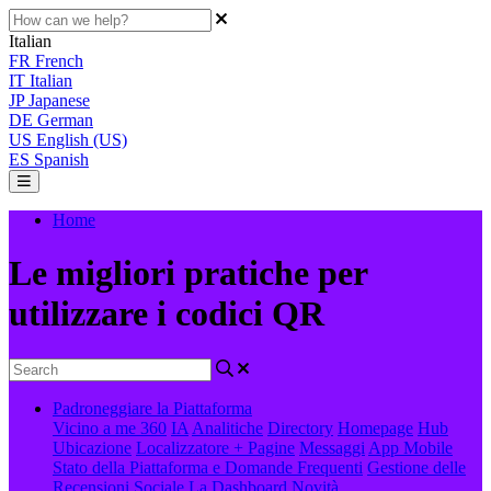
Italian
FR
French
IT
Italian
JP
Japanese
DE
German
US
English (US)
ES
Spanish
Home
Le migliori pratiche per
utilizzare i codici QR
Padroneggiare la Piattaforma
Vicino a me 360
IA
Analitiche
Directory
Homepage
Hub
Ubicazione
Localizzatore + Pagine
Messaggi
App Mobile
Stato della Piattaforma e Domande Frequenti
Gestione delle
Recensioni
Sociale
La Dashboard
Novità