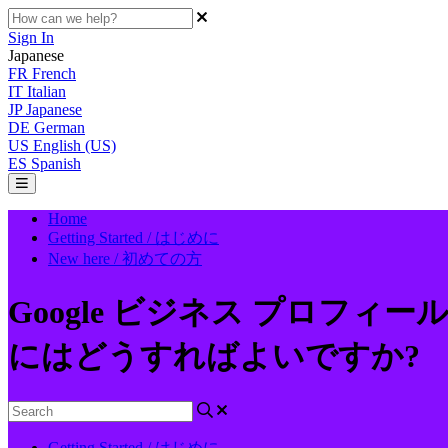
Sign In
Japanese
FR
French
IT
Italian
JP
Japanese
DE
German
US
English (US)
ES
Spanish
Home
Getting Started / はじめに
New here / 初めての方
Google ビジネス プロフ
にはどうすればよいですか?
Getting Started / はじめに