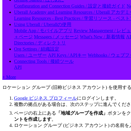
Configuration and Connection Guides / 設定と接続ガイド
N
Uberall Academy and Learning Resources / Ubera
Learning Resources - Best Practices / 学習リソース 
Using Uberall / Uberallの使用
Mobile App / モバイルアプリ
Review Management / 
＋ページ
Messages / メッセージ
What's New / 新着情報
A
Directories / ディレクトリ
Org Settings / 組織設定
Users / ユーザー
API Keys / APIキー
Webhooks / ウェブ
Connecting Tools / 接続ツール
API
+ More
ロケーション グループ (旧称ビジネス アカウント) を使
Google ビジネス プロフィール
にログインします。
複数の拠点がある場合は、次のステップに進んでくださ
ページの右上にある
「地域グループを作成」
ボタンをク
ントを作成します
。
ロケーション グループ (ビジネス アカウント) の名前