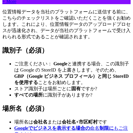
+ More
位置情報データを当社のプラットフォームに送信する前に、
こちらのチェックリストをご確認いただくことを強くお勧め
します。これにより、位置情報データのアップロードプロセ
スが迅速化され、データが当社のプラットフォームで受け入
れられる形式であることが確認されます。
識別子（必須）
ご注意ください：
Google
と連携する場合、この識別子
は Google の StoreID を上書きします。そのため、
GBP（Google ビジネス プロフィール）と同じ StoreID
を使用する
ことをお勧めします。
ストア識別子は場所ごとに
固有
ですか?
すべての場所
に識別子がありますか?
場所名（必須）
場所名は
会社名
または
会社名+市区町村
です
Googleでビジネスを表示する場合の
命名
制限に
もご注