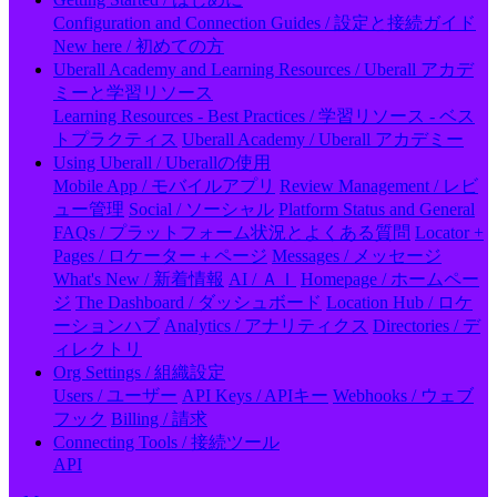
Configuration and Connection Guides / 設定と接続ガイド
New here / 初めての方
Uberall Academy and Learning Resources / Uberall アカデ
ミーと学習リソース
Learning Resources - Best Practices / 学習リソース - ベス
トプラクティス
Uberall Academy / Uberall アカデミー
Using Uberall / Uberallの使用
Mobile App / モバイルアプリ
Review Management / レビ
ュー管理
Social / ソーシャル
Platform Status and General
FAQs / プラットフォーム状況とよくある質問
Locator +
Pages / ロケーター＋ページ
Messages / メッセージ
What's New / 新着情報
AI / ＡＩ
Homepage / ホームペー
ジ
The Dashboard / ダッシュボード
Location Hub / ロケ
ーションハブ
Analytics / アナリティクス
Directories / デ
ィレクトリ
Org Settings / 組織設定
Users / ユーザー
API Keys / APIキー
Webhooks / ウェブ
フック
Billing / 請求
Connecting Tools / 接続ツール
API