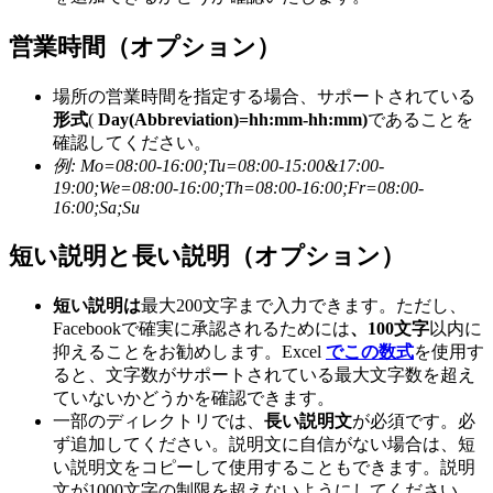
営業時間（オプション）
場所の営業時間を指定する場合、サポートされている
形式
(
Day(Abbreviation)=hh:mm-hh:mm)
であることを
確認してください。
例:
Mo=08:00-16:00;Tu=08:00-15:00&17:00-
19:00;We=08:00-16:00;Th=08:00-16:00;Fr=08:00-
16:00;Sa;Su
短い説明と長い説明（オプション）
短い説明は
最大200文字まで入力できます。ただし、
Facebookで確実に承認されるためには
、100文字
以内に
抑えることをお勧めします。Excel
でこの数式
を使用す
ると、文字数がサポートされている最大文字数を超え
ていないかどうかを確認できます。
一部のディレクトリでは、
長い説明文
が必須です。必
ず追加してください。説明文に自信がない場合は、短
い説明文をコピーして使用することもできます。説明
文が1000文字の制限を超えないようにしてください。