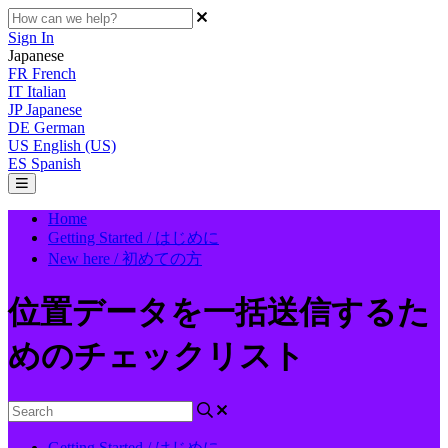
Sign In
Japanese
FR
French
IT
Italian
JP
Japanese
DE
German
US
English (US)
ES
Spanish
Home
Getting Started / はじめに
New here / 初めての方
位置データを一括送信するた
めのチェックリスト
Getting Started / はじめに