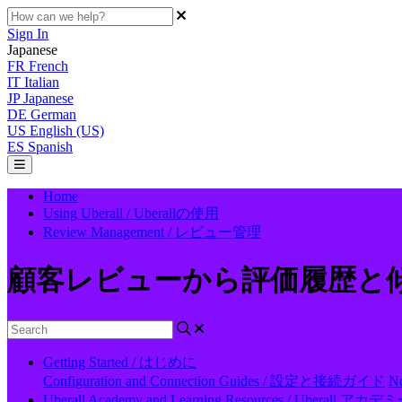
Sign In
Japanese
FR
French
IT
Italian
JP
Japanese
DE
German
US
English (US)
ES
Spanish
Home
Using Uberall / Uberallの使用
Review Management / レビュー管理
顧客レビューから評価履歴と
Getting Started / はじめに
Configuration and Connection Guides / 設定と接続ガイド
N
Uberall Academy and Learning Resources / Ubera