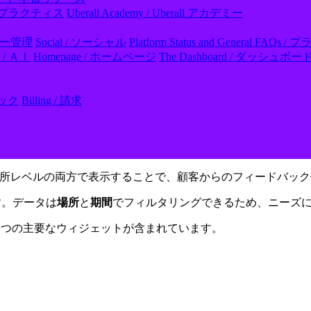
- ベストプラクティス
Uberall Academy / Uberall アカデミー
レビュー管理
Social / ソーシャル
Platform Status and General
I / ＡＩ
Homepage / ホームページ
The Dashboard / ダッシュボー
フック
Billing / 請求
所レベルの両方で表示することで、顧客からのフィードバック
す。データは
場所
と
期間
でフィルタリングできるため、ニーズ
2 つの主要なウィジェットが含まれています。