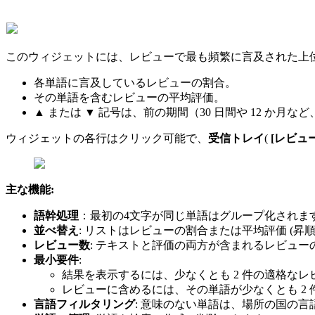
このウィジェットには、レビューで最も頻繁に言及された上位 
各単語に言及しているレビューの割合。
その単語を含むレビューの平均評価。
▲ または ▼ 記号は、前の期間（30 日間や 12 
ウィジェットの各行はクリック可能で、
受信トレイ
(
[レビュ
主な機能:
語幹処理
：最初の4文字が同じ単語はグループ化されます。例
並べ替え
: リストはレビューの割合または平均評価 (昇
レビュー数
: テキストと評価の両方が含まれるレビュー
最小要件
:
結果を表示するには、少なくとも 2 件の適格な
レビューに含めるには、その単語が少なくとも 2
言語フィルタリング
: 意味のない単語は、場所の国の言