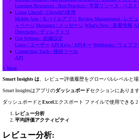
Learning Resources - Best Practices / 学習リソース 
Using Uberall / Uberallの使用
Mobile App / モバイルアプリ
Review Management / 
＋ページ
Messages / メッセージ
What's New / 新着情報
A
Directories / ディレクトリ
Org Settings / 組織設定
Users / ユーザー
API Keys / APIキー
Webhooks / ウェブ
Connecting Tools / 接続ツール
API
+ More
Smart Insights は
、レビュー評価履歴をグローバルレベルと場
Smart Insightsはアプリの
ダッシュボード
セクションにありま
ダッシュボードと
Excel
エクスポート ファイルで使用できる 
レビュー分析
平均評価アクティビティ
レビュー分析: