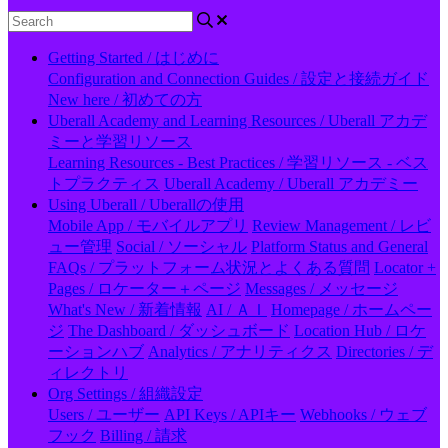
Getting Started / はじめに
Configuration and Connection Guides / 設定と接続ガイド
New here / 初めての方
Uberall Academy and Learning Resources / Uberall アカデ
ミーと学習リソース
Learning Resources - Best Practices / 学習リソース - ベス
トプラクティス
Uberall Academy / Uberall アカデミー
Using Uberall / Uberallの使用
Mobile App / モバイルアプリ
Review Management / レビ
ュー管理
Social / ソーシャル
Platform Status and General
FAQs / プラットフォーム状況とよくある質問
Locator +
Pages / ロケーター＋ページ
Messages / メッセージ
What's New / 新着情報
AI / ＡＩ
Homepage / ホームペー
ジ
The Dashboard / ダッシュボード
Location Hub / ロケ
ーションハブ
Analytics / アナリティクス
Directories / デ
ィレクトリ
Org Settings / 組織設定
Users / ユーザー
API Keys / APIキー
Webhooks / ウェブ
フック
Billing / 請求