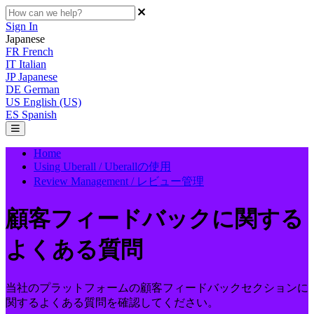
Sign In
Japanese
FR
French
IT
Italian
JP
Japanese
DE
German
US
English (US)
ES
Spanish
Home
Using Uberall / Uberallの使用
Review Management / レビュー管理
顧客フィードバックに関する
よくある質問
当社のプラットフォームの顧客フィードバックセクションに
関するよくある質問を確認してください。