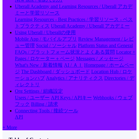
Uberall Academy and Learning Resources / Uberall アカデ
ミーと学習リソース
Learning Resources - Best Practices / 学習リソース - ベス
トプラクティス
Uberall Academy / Uberall アカデミー
Using Uberall / Uberallの使用
Mobile App / モバイルアプリ
Review Management / レビ
ュー管理
Social / ソーシャル
Platform Status and General
FAQs / プラットフォーム状況とよくある質問
Locator +
Pages / ロケーター＋ページ
Messages / メッセージ
What's New / 新着情報
AI / ＡＩ
Homepage / ホームペー
ジ
The Dashboard / ダッシュボード
Location Hub / ロケ
ーションハブ
Analytics / アナリティクス
Directories / デ
ィレクトリ
Org Settings / 組織設定
Users / ユーザー
API Keys / APIキー
Webhooks / ウェブ
フック
Billing / 請求
Connecting Tools / 接続ツール
API
+ More