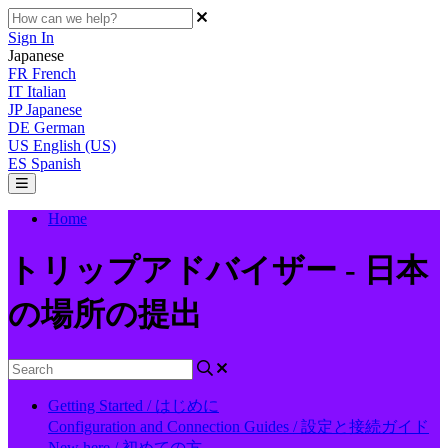
Sign In
Japanese
FR
French
IT
Italian
JP
Japanese
DE
German
US
English (US)
ES
Spanish
Home
トリップアドバイザー - 日本
の場所の提出
Getting Started / はじめに
Configuration and Connection Guides / 設定と接続ガイド
New here / 初めての方