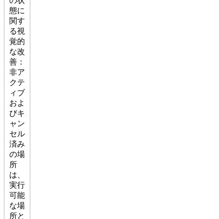
の状
態に
関す
る視
覚的
な改
善：
非ア
クテ
ィブ
およ
びキ
ャン
セル
済み
の場
所
は、
実行
可能
な場
所と