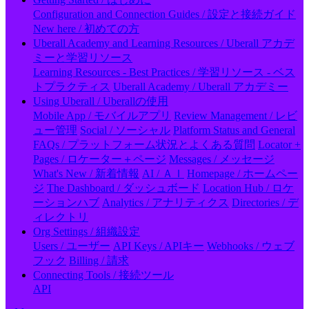
Configuration and Connection Guides / 設定と接続ガイド
New here / 初めての方
Uberall Academy and Learning Resources / Uberall アカデ
ミーと学習リソース
Learning Resources - Best Practices / 学習リソース - ベス
トプラクティス
Uberall Academy / Uberall アカデミー
Using Uberall / Uberallの使用
Mobile App / モバイルアプリ
Review Management / レビ
ュー管理
Social / ソーシャル
Platform Status and General
FAQs / プラットフォーム状況とよくある質問
Locator +
Pages / ロケーター＋ページ
Messages / メッセージ
What's New / 新着情報
AI / ＡＩ
Homepage / ホームペー
ジ
The Dashboard / ダッシュボード
Location Hub / ロケ
ーションハブ
Analytics / アナリティクス
Directories / デ
ィレクトリ
Org Settings / 組織設定
Users / ユーザー
API Keys / APIキー
Webhooks / ウェブ
フック
Billing / 請求
Connecting Tools / 接続ツール
API