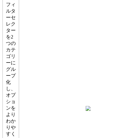
フィ
ルタ
ーセ
レク
ター
を2
つの
カテ
ゴリ
ーに
グル
ープ
化
し、
オプ
ショ
ンを
より
わか
りや
すく