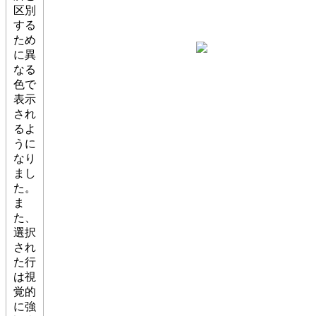
区別
する
ため
に異
なる
色で
表示
され
るよ
うに
なり
まし
た。
ま
た、
選択
され
た行
は視
覚的
に強