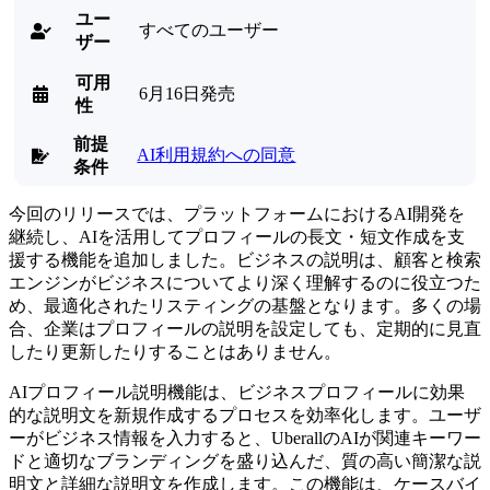
ユー
すべてのユーザー

ザー
可用
6月16日発売

性
前提
AI利用規約への同意

条件
今回のリリースでは、プラットフォームにおけるAI開発を
継続し、AIを活用してプロフィールの長文・短文作成を支
援する機能を追加しました。ビジネスの説明は、顧客と検索
エンジンがビジネスについてより深く理解するのに役立つた
め、最適化されたリスティングの基盤となります。多くの場
合、企業はプロフィールの説明を設定しても、定期的に見直
したり更新したりすることはありません。
AIプロフィール説明機能は、ビジネスプロフィールに効果
的な説明文を新規作成するプロセスを効率化します。ユーザ
ーがビジネス情報を入力すると、UberallのAIが関連キーワー
ドと適切なブランディングを盛り込んだ、質の高い簡潔な説
明文と詳細な説明文を作成します。この機能は、ケースバイ