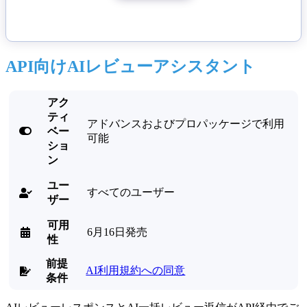
API向けAIレビューアシスタント
アク
ティ
アドバンスおよびプロパッケージで利用

ベー
可能
ショ
ン
ユー
すべてのユーザー

ザー
可用
6月16日発売

性
前提
AI利用規約への同意

条件