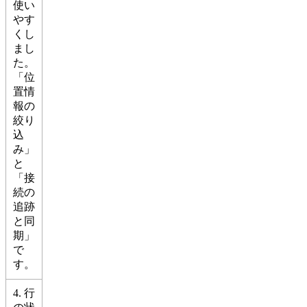
使い
やす
くし
まし
た。
「位
置情
報の
絞り
込
み」
と
「接
続の
追跡
と同
期」
で
す。
4. 行