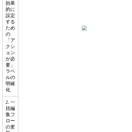
効果
的に
設定
する
ため
の
「ア
クシ
ョン
が必
要」
ラベ
ルの
明確
化
2. 一
括編
集フ
ロー
の更