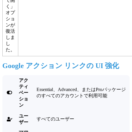
で開
く」
オプ
ショ
ンが
復活
しま
し
た。
Google アクション リンクの UI 強化
アク
ティ
Essential、Advanced、またはProパッケージ

ベー
のすべてのアカウントで利用可能
ショ
ン
ユー
すべてのユーザー

ザー