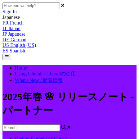
Sign In
Japanese
FR
French
IT
Italian
JP
Japanese
DE
German
US
English (US)
ES
Spanish
Home
Using Uberall / Uberallの使用
What's New / 新着情報
2025年春 🌸 リリースノート -
パートナー
Getting Started / はじめに