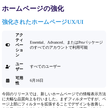
ホームページの強化
強化されたホームページUX/UI
アク
ティ
Essential、Advanced、またはProパッケージ

ベー
のすべてのアカウントで利用可能
ショ
ン
ユー
すべてのユーザー

ザー
可用
6月16日

性
今回のリリースでは、新しいホームページでの情報表示方法
に大幅な品質向上を行いました。まず
フィルター
ですが、ペ
ージ上部にフィルターを拡張することでデザインを改善し、