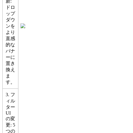
新:
ドロ
ップ
ダウ
ンを
より
直感
的な
バナ
ーに
置き
換え
ま
す。
3. フ
ィル
ター
UI
の変
更: 5
つの