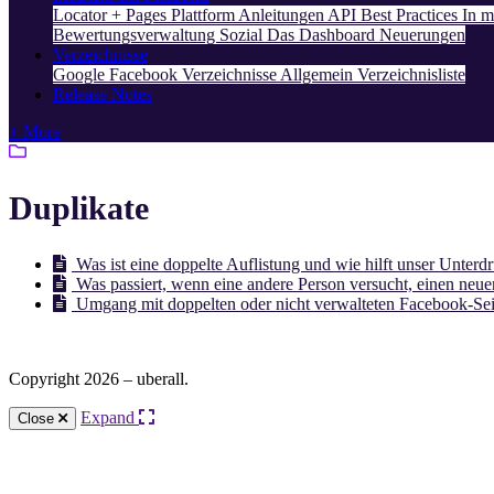
Locator + Pages
Plattform
Anleitungen
API
Best Practices
In m
Bewertungsverwaltung
Sozial
Das Dashboard
Neuerungen
Verzeichnisse
Google
Facebook
Verzeichnisse Allgemein
Verzeichnisliste
Release Notes
+ More
Duplikate
Was ist eine doppelte Auflistung und wie hilft unser Unte
Was passiert, wenn eine andere Person versucht, einen neu
Umgang mit doppelten oder nicht verwalteten Facebook-Sei
Copyright 2026 – uberall.
Expand
Close