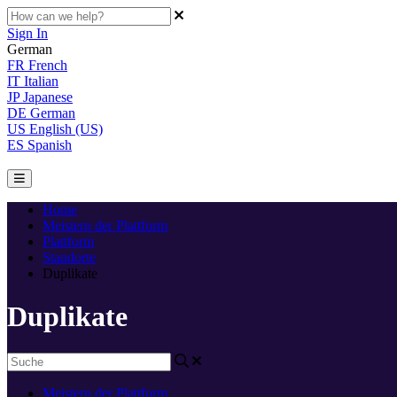
Sign In
German
FR
French
IT
Italian
JP
Japanese
DE
German
US
English (US)
ES
Spanish
Home
Meistern der Plattform
Plattform
Standorte
Duplikate
Duplikate
Meistern der Plattform