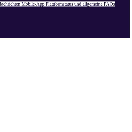
achrichten
Mobile-App
Plattformstatus und allgemeine FAQs