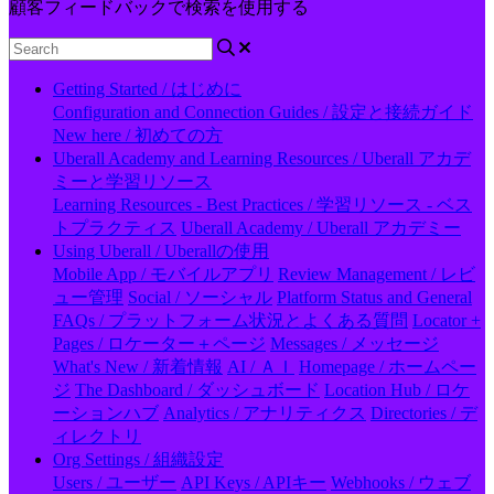
顧客フィードバックで検索を使用する
Getting Started / はじめに
Configuration and Connection Guides / 設定と接続ガイド
New here / 初めての方
Uberall Academy and Learning Resources / Uberall アカデ
ミーと学習リソース
Learning Resources - Best Practices / 学習リソース - ベス
トプラクティス
Uberall Academy / Uberall アカデミー
Using Uberall / Uberallの使用
Mobile App / モバイルアプリ
Review Management / レビ
ュー管理
Social / ソーシャル
Platform Status and General
FAQs / プラットフォーム状況とよくある質問
Locator +
Pages / ロケーター＋ページ
Messages / メッセージ
What's New / 新着情報
AI / ＡＩ
Homepage / ホームペー
ジ
The Dashboard / ダッシュボード
Location Hub / ロケ
ーションハブ
Analytics / アナリティクス
Directories / デ
ィレクトリ
Org Settings / 組織設定
Users / ユーザー
API Keys / APIキー
Webhooks / ウェブ