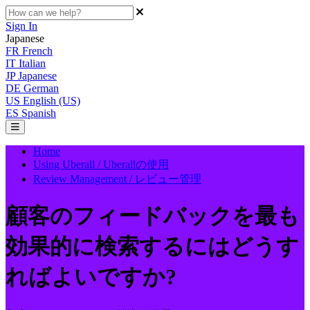
Sign In
Japanese
FR
French
IT
Italian
JP
Japanese
DE
German
US
English (US)
ES
Spanish
Home
Using Uberall / Uberallの使用
Review Management / レビュー管理
顧客のフィードバックを最も
効果的に検索するにはどうす
ればよいですか?