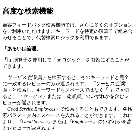
高度な検索機能
顧客フィードバック検索機能では、さらに多くのオプション
をご利用いただけます。キーワードを特定の演算子で組み合
わせることで、代替検索ロジックを利用できます。
「あるいは論理」
「|」
演算子を使用して「or ロジック」を有効にすることが
できます。
「サービス 従業員」
を検索すると、そのキーワードと完全
に一致するレビューのみが返されます。
「サービス|従業
員」
と検索し、キーワードをスペースではなく
「|」
で区切
ると、
「サービス」
または
「従業員」
のいずれかを含むレ
ビューが返されます。
「Good Service|Employees」
で検索することもできます。各検
索パラメータ内にスペースを入れることができます。これに
より
、「Good Service」
または
「Employees」のいずれかを含
むレビューが返されます。