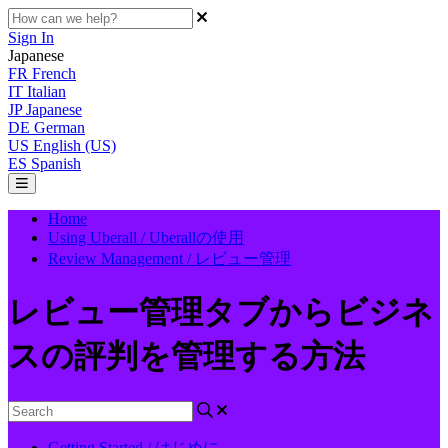
Sign In
Japanese
FR
French
IT
Italian
JP
Japanese
DE
German
US
English (US)
ES
Spanish
Home
Using Uberall / Uberallの使用
Review Management / レビュー管理
レビュー管理タブからビジネ
スの評判を管理する方法
Getting Started / はじめに