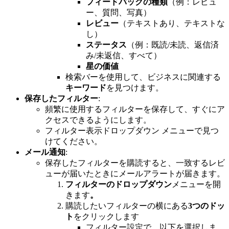
フィードバックの種類
（例：レビュ
ー、質問、写真）
レビュー
（テキストあり、テキストな
し）
ステータス
（例：既読/未読、返信済
み/未返信、すべて）
星の価値
検索バーを使用して、ビジネスに関連する
キーワード
を見つけます。
保存したフィルター
:
頻繁に使用するフィルターを保存して、すぐにア
クセスできるようにします。
フィルター表示ドロップダウン メニューで見つ
けてください。
メール通知
:
保存したフィルターを購読すると、一致するレビ
ューが届いたときにメールアラートが届きます。
フィルターのドロップダウン
メニューを開
きます
。
購読したいフィルターの横にある
3つのドッ
ト
をクリックします
フィルター設定で、以下を選択しま