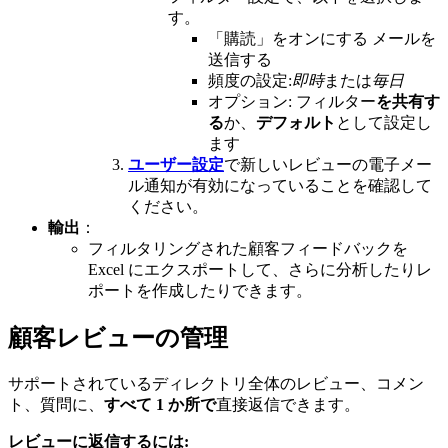
す。
「購読」をオンにする
メールを
送信する
頻度の設定:
即時
または
毎日
オプション: フィルター
を共有す
る
か、
デフォルト
として設定し
ます
ユーザー設定
で新しいレビューの電子メー
ル通知が有効になっていることを確認して
ください。
輸出
：
フィルタリングされた顧客フィードバックを
Excel にエクスポートして、さらに分析したりレ
ポートを作成したりできます。
顧客レビューの管理
サポートされているディレクトリ全体のレビュー、コメン
ト、質問に、
すべて 1 か所で
直接返信できます。
レビューに返信するには: