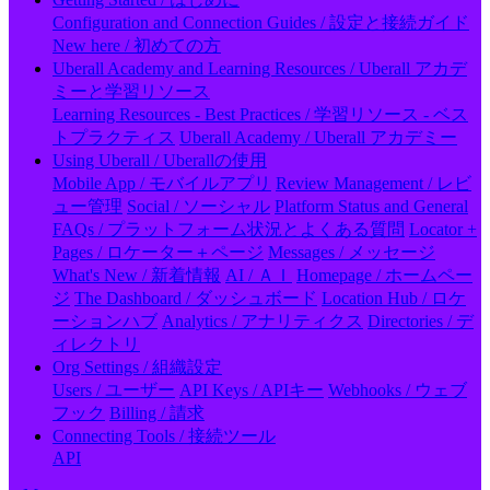
Configuration and Connection Guides / 設定と接続ガイド
New here / 初めての方
Uberall Academy and Learning Resources / Uberall アカデ
ミーと学習リソース
Learning Resources - Best Practices / 学習リソース - ベス
トプラクティス
Uberall Academy / Uberall アカデミー
Using Uberall / Uberallの使用
Mobile App / モバイルアプリ
Review Management / レビ
ュー管理
Social / ソーシャル
Platform Status and General
FAQs / プラットフォーム状況とよくある質問
Locator +
Pages / ロケーター＋ページ
Messages / メッセージ
What's New / 新着情報
AI / ＡＩ
Homepage / ホームペー
ジ
The Dashboard / ダッシュボード
Location Hub / ロケ
ーションハブ
Analytics / アナリティクス
Directories / デ
ィレクトリ
Org Settings / 組織設定
Users / ユーザー
API Keys / APIキー
Webhooks / ウェブ
フック
Billing / 請求
Connecting Tools / 接続ツール
API