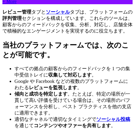
+ More
レビュー管理
タブと
ソーシャル
タブは、プラットフォームの
評判管理
セクションを構成しています。これらのツールは、
顧客からのフィードバックを収集、分析、対応し、店舗全体
で積極的なエンゲージメントを実現するのに役立ちます。
当社のプラットフォームでは、次のこ
とが可能です。
すべての拠点の顧客からのフィードバックを 1 つの集
中受信トレイに
収集して対応します
。
Google や Facebook などの複数のプラットフォームに
わたる
レビューを監視します
。
傾向と成功を特定します
。たとえば、特定の場所が一
貫して高い評価を受けている場合は、その場所のパフ
ォーマンスを分析し、ベスト プラクティスを他の支店
に適用できます。
適切なチャネルで適切なタイミングで
ソーシャル投稿
を通じて
コンテンツやオファーを共有します
。